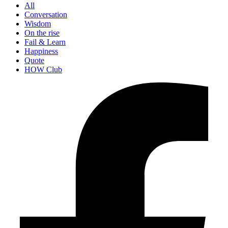
All
Conversation
Wisdom
On the rise
Fail & Learn
Happiness
Quote
HOW Club