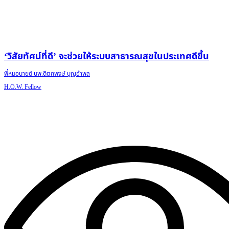
‘วิสัยทัศน์ที่ดี’ จะช่วยให้ระบบสาธารณสุขในประเทศดีขึ้น
พี่หมอนายด์ นพ.ดิตถพงษ์ บุญอำพล
H.O.W. Fellow