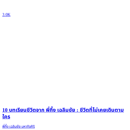
3.0K
10 บทเรียนชีวิตจาก พี่กึ้ง เฉลิมชัย : ชีวิตที่ไม่เคยเดินตาม
ใคร
พี่กึ้ง เฉลิมชัย มหากิจศิริ