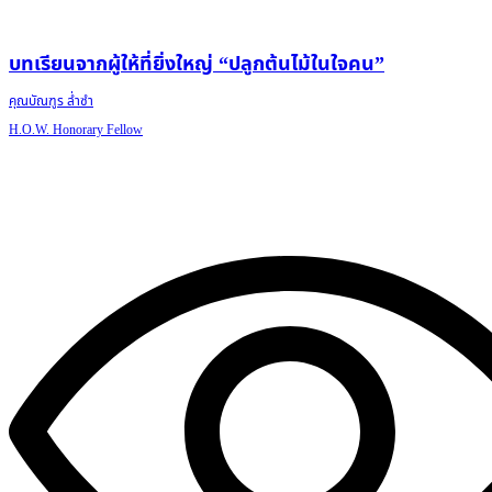
บทเรียนจากผู้ให้ที่ยิ่งใหญ่ “ปลูกต้นไม้ในใจคน”
คุณบัณฑูร ล่ำซำ
H.O.W. Honorary Fellow