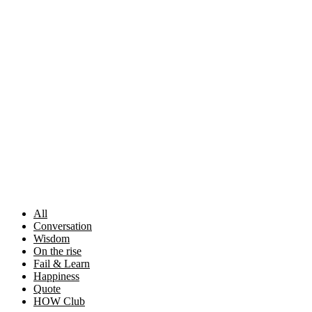
Skip
to
content
All
Conversation
Wisdom
On the rise
Fail & Learn
Happiness
Quote
HOW Club