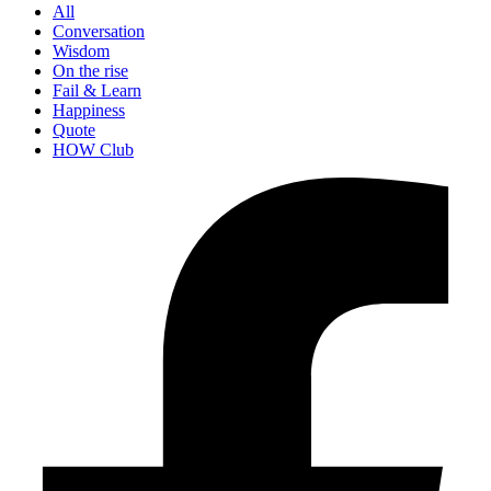
All
Conversation
Wisdom
On the rise
Fail & Learn
Happiness
Quote
HOW Club