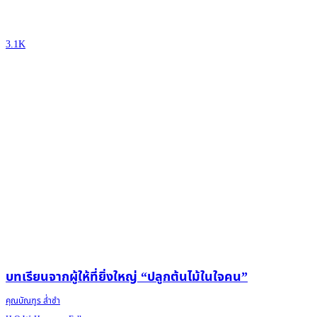
3.1K
บทเรียนจากผู้ให้ที่ยิ่งใหญ่ “ปลูกต้นไม้ในใจคน”
คุณบัณฑูร ล่ำซำ