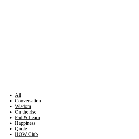
Skip
to
content
All
Conversation
Wisdom
On the rise
Fail & Learn
Happiness
Quote
HOW Club