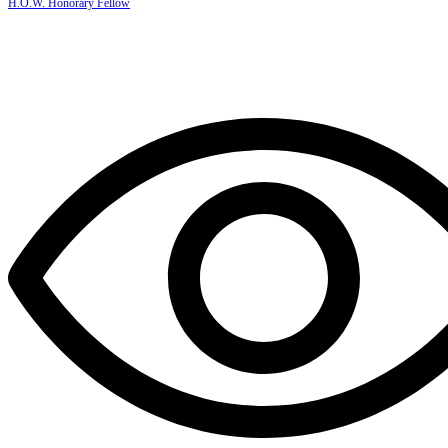
H.O.W. Honorary Fellow