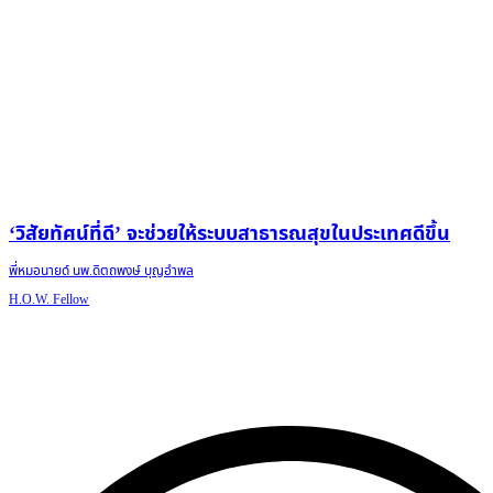
‘วิสัยทัศน์ที่ดี’ จะช่วยให้ระบบสาธารณสุขในประเทศดีขึ้น
พี่หมอนายด์ นพ.ดิตถพงษ์ บุญอำพล
H.O.W. Fellow